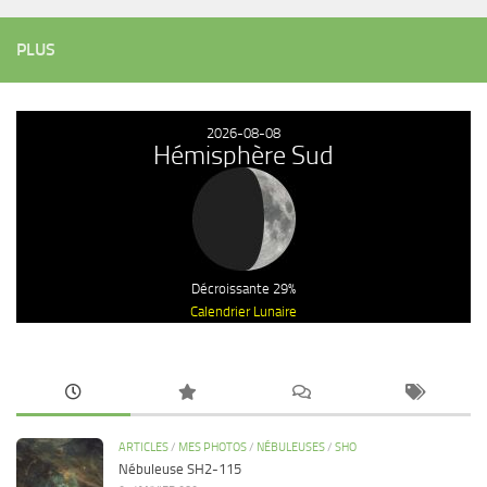
PLUS
2026-08-08
Hémisphère Sud
Décroissante 29%
Calendrier Lunaire
ARTICLES
/
MES PHOTOS
/
NÉBULEUSES
/
SHO
Nébuleuse SH2-115