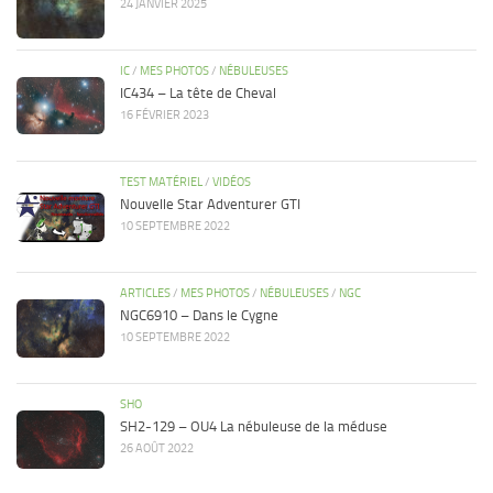
24 JANVIER 2025
IC
/
MES PHOTOS
/
NÉBULEUSES
IC434 – La tête de Cheval
16 FÉVRIER 2023
TEST MATÉRIEL
/
VIDÉOS
Nouvelle Star Adventurer GTI
10 SEPTEMBRE 2022
ARTICLES
/
MES PHOTOS
/
NÉBULEUSES
/
NGC
NGC6910 – Dans le Cygne
10 SEPTEMBRE 2022
SHO
SH2-129 – OU4 La nébuleuse de la méduse
26 AOÛT 2022