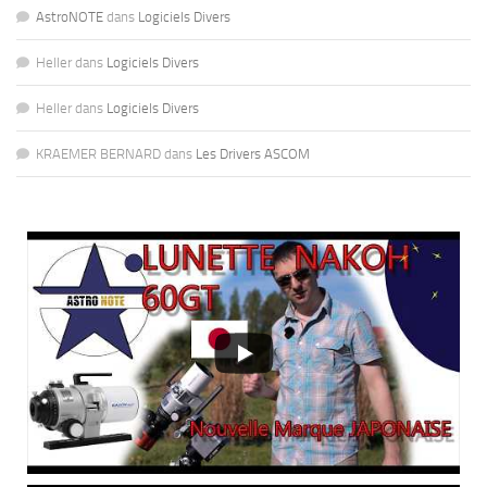
AstroNOTE
dans
Logiciels Divers
Heller
dans
Logiciels Divers
Heller
dans
Logiciels Divers
KRAEMER BERNARD
dans
Les Drivers ASCOM