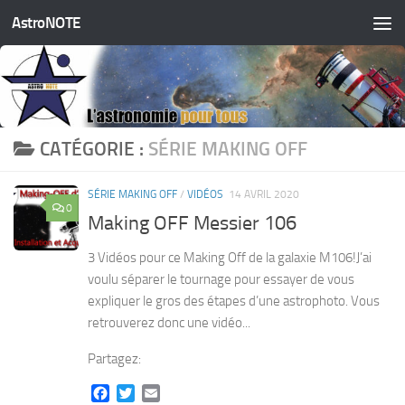
AstroNOTE
Skip to content
CATÉGORIE :
SÉRIE MAKING OFF
SÉRIE MAKING OFF
/
VIDÉOS
14 AVRIL 2020
0
Making OFF Messier 106
3 Vidéos pour ce Making Off de la galaxie M106!J’ai
voulu séparer le tournage pour essayer de vous
expliquer le gros des étapes d’une astrophoto. Vous
retrouverez donc une vidéo...
Partagez:
Facebook
Twitter
Email