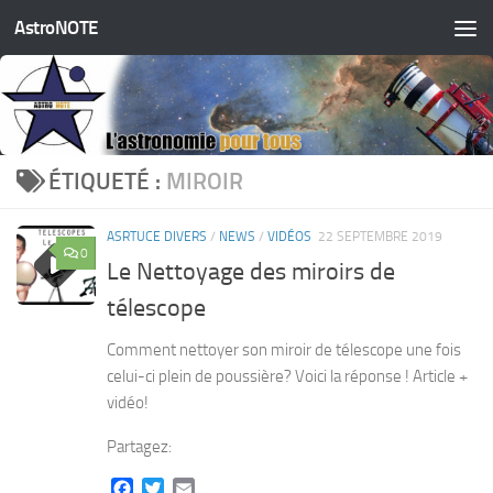
AstroNOTE
Skip to content
ÉTIQUETÉ :
MIROIR
ASRTUCE DIVERS
/
NEWS
/
VIDÉOS
22 SEPTEMBRE 2019
0
Le Nettoyage des miroirs de
télescope
Comment nettoyer son miroir de télescope une fois
celui-ci plein de poussière? Voici la réponse ! Article +
vidéo!
Partagez:
Facebook
Twitter
Email