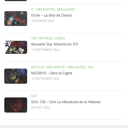
IC
/
MES PHOTOS
/
NÉBULEUSES
IC434 – La tête de Cheval
16 FÉVRIER 2023
TEST MATÉRIEL
/
VIDÉOS
Nouvelle Star Adventurer GTI
10 SEPTEMBRE 2022
ARTICLES
/
MES PHOTOS
/
NÉBULEUSES
/
NGC
NGC6910 – Dans le Cygne
10 SEPTEMBRE 2022
SHO
SH2-129 – OU4 La nébuleuse de la méduse
26 AOÛT 2022