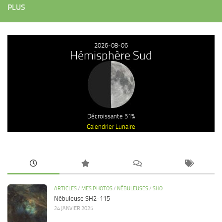
PLUS
2026-08-06
Hémisphère Sud
Décroissante 51%
Calendrier Lunaire
ARTICLES
/
MES PHOTOS
/
NÉBULEUSES
/
SHO
Nébuleuse SH2-115
24 JANVIER 2025