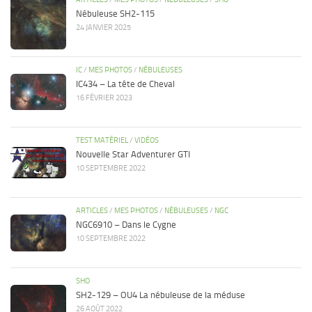
Nébuleuse SH2-115
24 JANVIER 2025
IC
/
MES PHOTOS
/
NÉBULEUSES
IC434 – La tête de Cheval
16 FÉVRIER 2023
TEST MATÉRIEL
/
VIDÉOS
Nouvelle Star Adventurer GTI
10 SEPTEMBRE 2022
ARTICLES
/
MES PHOTOS
/
NÉBULEUSES
/
NGC
NGC6910 – Dans le Cygne
10 SEPTEMBRE 2022
SHO
SH2-129 – OU4 La nébuleuse de la méduse
26 AOÛT 2022