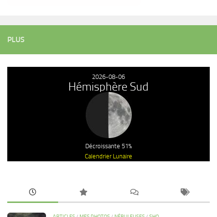
PLUS
2026-08-06
Hémisphère Sud
Décroissante 51%
Calendrier Lunaire
ARTICLES
/
MES PHOTOS
/
NÉBULEUSES
/
SHO