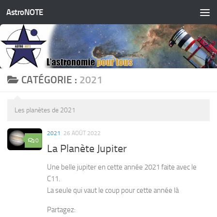
AstroNOTE
Skip to content
CATÉGORIE :
2021
Les planètes de 2021
2021
26 AOÛT 2022
0
La Planète Jupiter
Une belle jupiter en cette année 2021 faite avec le
C11.
La seule qui vaut le coup pour cette année là
Partagez: