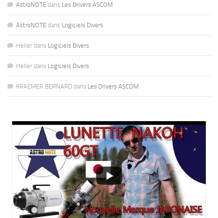
AstroNOTE
dans
Les Drivers ASCOM
AstroNOTE
dans
Logiciels Divers
Heller
dans
Logiciels Divers
Heller
dans
Logiciels Divers
KRAEMER BERNARD
dans
Les Drivers ASCOM