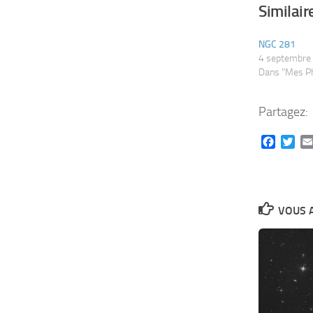
Similair
NGC 281
4 septembre
Dans "Mes P
Partagez:
Facebo
Twi
VOUS A