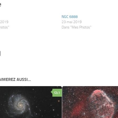
e
NGC 6888
 2019
23 mai 2019
hotos"
Dans "Mes Photos"
ok
tter
Email
IMEREZ AUSSI...
3