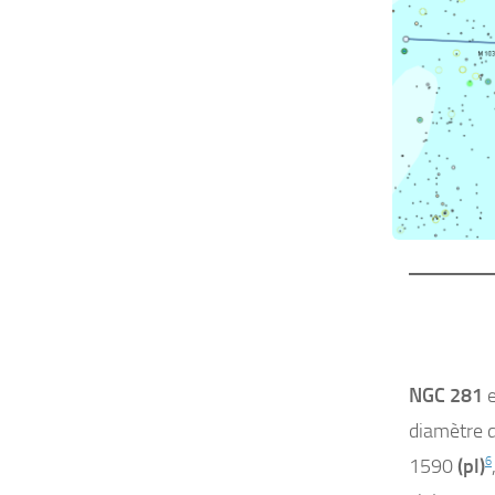
NGC 281
e
diamètre 
1590
(pl)
6