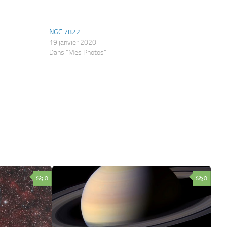
NGC 7822
19 janvier 2020
Dans "Mes Photos"
0
0