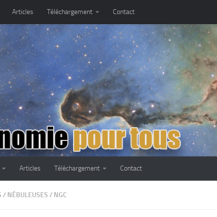
Articles
Téléchargement
Contact
Articles
Téléchargement
Contact
S
/
NÉBULEUSES
/
NGC