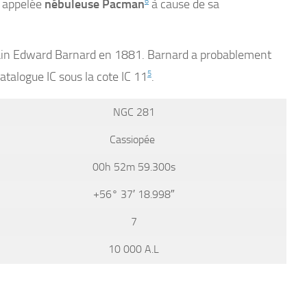
t appelée
nébuleuse Pacman
6
à cause de sa
cain Edward Barnard en 1881. Barnard a probablement
atalogue IC sous la cote IC 11
5
.
NGC 281
Cassiopée
00h 52m 59.300s
+56° 37′ 18.998″
7
10 000 A.L