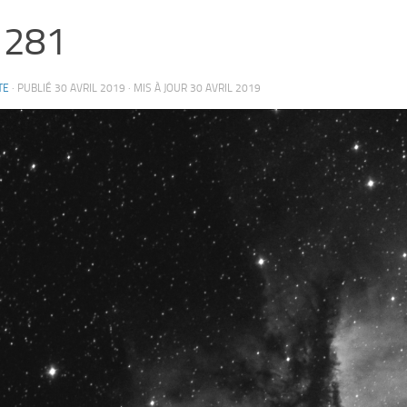
 281
TE
· PUBLIÉ
30 AVRIL 2019
· MIS À JOUR
30 AVRIL 2019