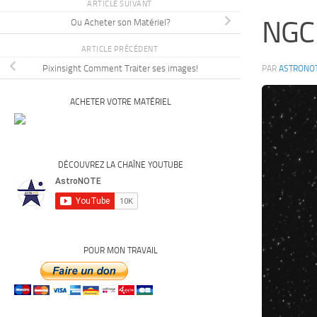
ARTICLE SUIVANT
NGC
Ou Acheter son Matériel?
ARTICLE PRÉCÉDENT
Pixinsight Comment Traiter ses images!
PAR
ASTRONO
ACHETER VOTRE MATÉRIEL
DÉCOUVREZ LA CHAÎNE YOUTUBE
POUR MON TRAVAIL