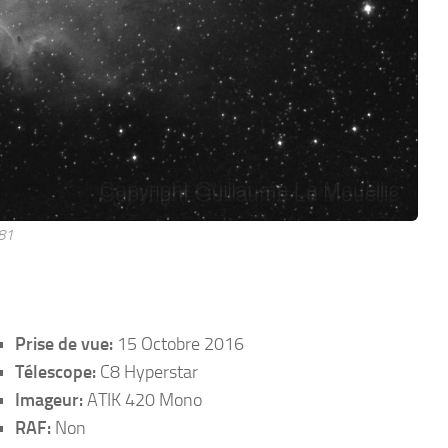
81
Prise de vue:
15 Octobre 2016
Télescope:
C8 Hyperstar
Imageur:
ATIK 420 Mono
RAF:
Non