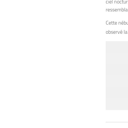
ciel noctu
ressembla
Cette néb
observé la