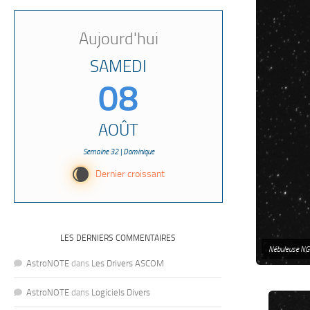
Aujourd'hui
SAMEDI
08
AOÛT
Semaine 32 | Dominique
W
Dernier croissant
LES DERNIERS COMMENTAIRES
Nébuleuse NG
AstroNOTE
dans
Les Drivers ASCOM
AstroNOTE
dans
Logiciels Divers