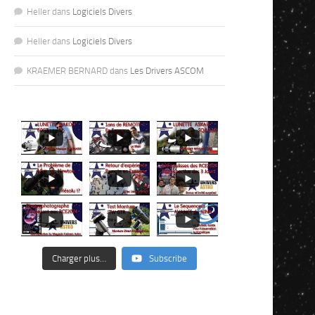
Heller
dans
Logiciels Divers
Heller
dans
Logiciels Divers
KRAEMER BERNARD
dans
Les Drivers ASCOM
Charger plus…
Subscribe