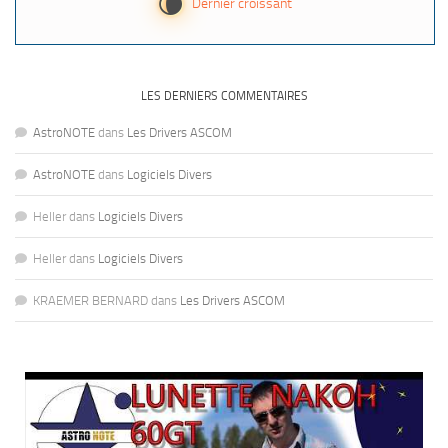
V
Dernier croissant
LES DERNIERS COMMENTAIRES
AstroNOTE
dans
Les Drivers ASCOM
AstroNOTE
dans
Logiciels Divers
Heller
dans
Logiciels Divers
Heller
dans
Logiciels Divers
KRAEMER BERNARD
dans
Les Drivers ASCOM