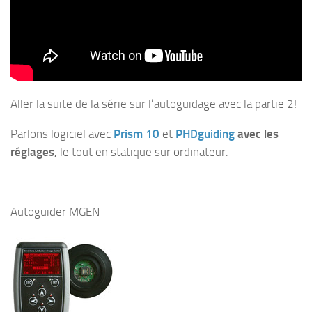
Aller la suite de la série sur l’autoguidage avec la partie 2!
Parlons logiciel avec
Prism 10
et
PHDguiding
avec les
réglages,
le tout en statique sur ordinateur.
Autoguider MGEN