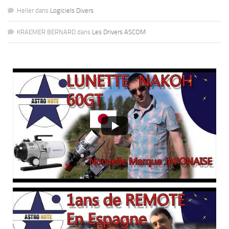
Heller
dans
Logiciels Divers
KRAEMER BERNARD
dans
Les Drivers ASCOM