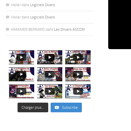
Heller
dans
Logiciels Divers
Heller
dans
Logiciels Divers
KRAEMER BERNARD
dans
Les Drivers ASCOM
Charger plus…
Subscribe