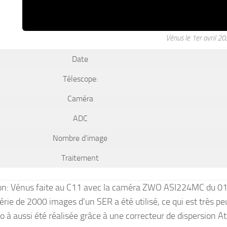
Vénus le 1er avril 2
Date
Télescope:
Caméra
ADC
Nombre d’image
Traitement
on: Vénus faite au C11 avec la caméra ZWO ASI224MC du 01 
érie de 2000 images d’un SER a été utilisé, ce qui est très pe
o à aussi été réalisée grâce à une correcteur de dispersion 