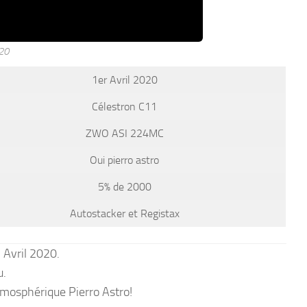
020
1er Avril 2020
Célestron C11
ZWO ASI 224MC
Oui pierro astro
5% de 2000
Autostacker et Registax
Avril 2020.
u.
Atmosphérique Pierro Astro!