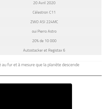
20 Avril 2020
Célestron C11
ZWO ASI 224MC
oui Pierro Astro
20% de 10 000
Autostacker et Registax 6
dé au fur et à mesure que la planète descende