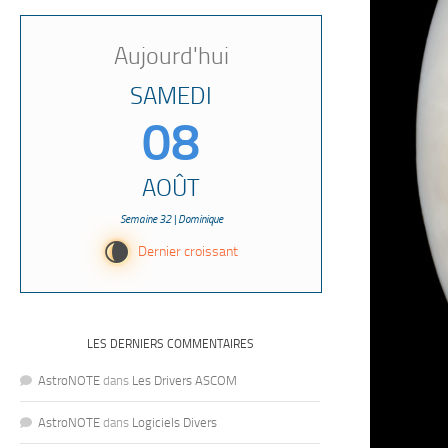
Aujourd'hui
SAMEDI
08
AOÛT
Semaine 32 | Dominique
V
Dernier croissant
LES DERNIERS COMMENTAIRES
AstroNOTE
dans
Les Drivers ASCOM
AstroNOTE
dans
Logiciels Divers