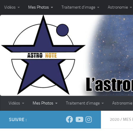
Vidéos
Mes Photos
Traitement d’image
Astronomie
Skip to content
Vidéos
Mes Photos
Traitement d’image
Astronomie
SUIVRE :
2020
/
MES 