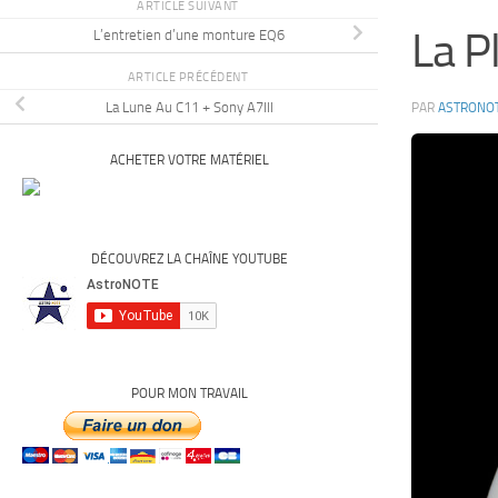
ARTICLE SUIVANT
La P
L’entretien d’une monture EQ6
ARTICLE PRÉCÉDENT
La Lune Au C11 + Sony A7III
PAR
ASTRONO
ACHETER VOTRE MATÉRIEL
DÉCOUVREZ LA CHAÎNE YOUTUBE
POUR MON TRAVAIL