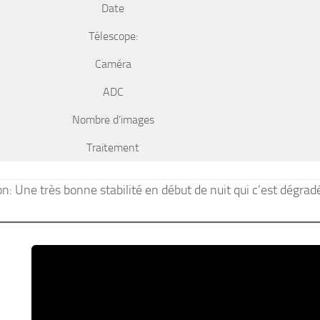
Date
Télescope:
Caméra
ADC
Nombre d’images
Traitement
n: Une très bonne stabilité en début de nuit qui c’est dégra