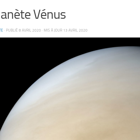
lanète Vénus
TE
· PUBLIÉ
8 AVRIL 2020
· MIS À JOUR
13 AVRIL 2020