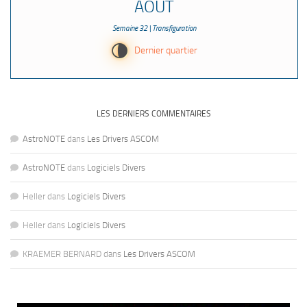
AOÛT
Semaine 32 | Transfiguration
U
Dernier quartier
LES DERNIERS COMMENTAIRES
AstroNOTE
dans
Les Drivers ASCOM
AstroNOTE
dans
Logiciels Divers
Heller
dans
Logiciels Divers
Heller
dans
Logiciels Divers
KRAEMER BERNARD
dans
Les Drivers ASCOM