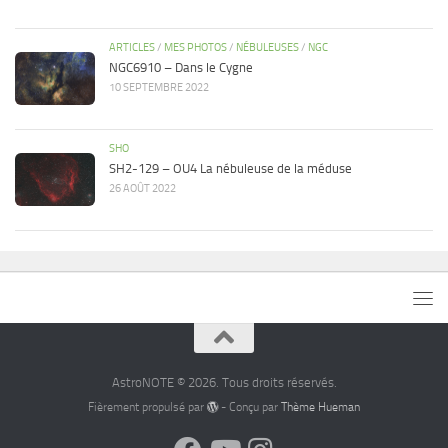
ARTICLES
/
MES PHOTOS
/
NÉBULEUSES
/
NGC
NGC6910 – Dans le Cygne
10 SEPTEMBRE 2022
SHO
SH2-129 – OU4 La nébuleuse de la méduse
26 AOÛT 2022
AstroNOTE © 2026. Tous droits réservés.
Fièrement propulsé par
- Conçu par
Thème Hueman