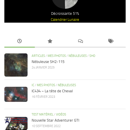
Décroissante 51%
Calendrier Lunaire
ARTICLES
/
MES PHOTOS
/
NÉBULEUSES
/
SHO
Nébuleuse SH2-115
24 JANVIER 2025
IC
/
MES PHOTOS
/
NÉBULEUSES
IC434 – La tête de Cheval
16 FÉVRIER 2023
TEST MATÉRIEL
/
VIDÉOS
Nouvelle Star Adventurer GTI
10 SEPTEMBRE 2022