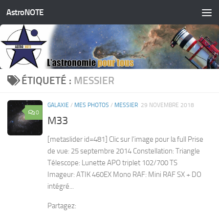
AstroNOTE
Skip to content
ÉTIQUETÉ :
MESSIER
GALAXIE
/
MES PHOTOS
/
MESSIER
29 NOVEMBRE 2018
0
M33
[metaslider id=481] Clic sur l’image pour la full Prise
de vue: 25 septembre 2014 Constellation: Triangle
Télescope: Lunette APO triplet 102/700 TS
Imageur: ATIK 460EX Mono RAF: Mini RAF SX + DO
intégré...
Partagez: