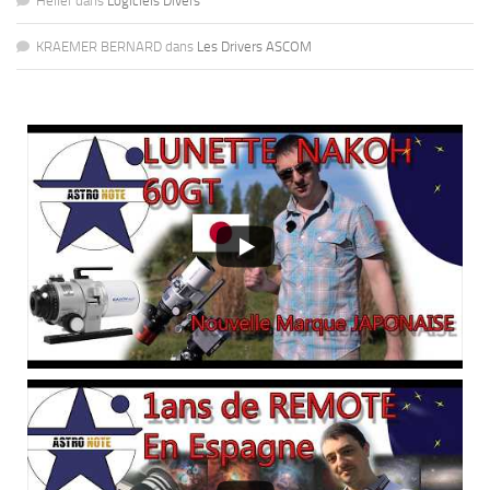
Heller
dans
Logiciels Divers
KRAEMER BERNARD
dans
Les Drivers ASCOM