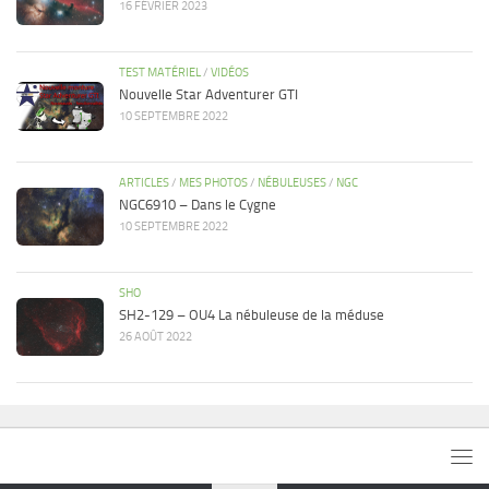
16 FÉVRIER 2023
TEST MATÉRIEL
/
VIDÉOS
Nouvelle Star Adventurer GTI
10 SEPTEMBRE 2022
ARTICLES
/
MES PHOTOS
/
NÉBULEUSES
/
NGC
NGC6910 – Dans le Cygne
10 SEPTEMBRE 2022
SHO
SH2-129 – OU4 La nébuleuse de la méduse
26 AOÛT 2022