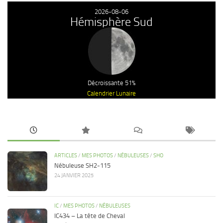
2026-08-06
Hémisphère Sud
Décroissante 51%
Calendrier Lunaire
ARTICLES
/
MES PHOTOS
/
NÉBULEUSES
/
SHO
Nébuleuse SH2-115
24 JANVIER 2025
IC
/
MES PHOTOS
/
NÉBULEUSES
IC434 – La tête de Cheval