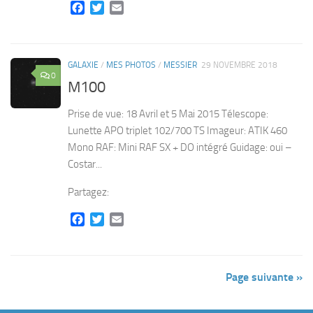
Facebook
Twitter
Email
GALAXIE
/
MES PHOTOS
/
MESSIER
29 NOVEMBRE 2018
0
M100
Prise de vue: 18 Avril et 5 Mai 2015 Télescope:
Lunette APO triplet 102/700 TS Imageur: ATIK 460
Mono RAF: Mini RAF SX + DO intégré Guidage: oui –
Costar...
Partagez:
Facebook
Twitter
Email
Page suivante »