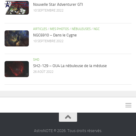
Nouvelle Star Adventurer GTI
10 SEPTEMBRE 2022
ARTICLES
/
MES PHOTOS
/
NÉBULEUSES
/
NGC
NGC6910 – Dans le Cygne
10 SEPTEMBRE 2022
SHO
SH2-129 – OU4 La nébuleuse de la méduse
26 AOÛT 2022
AstroNOTE © 2026. Tous droits réservés.