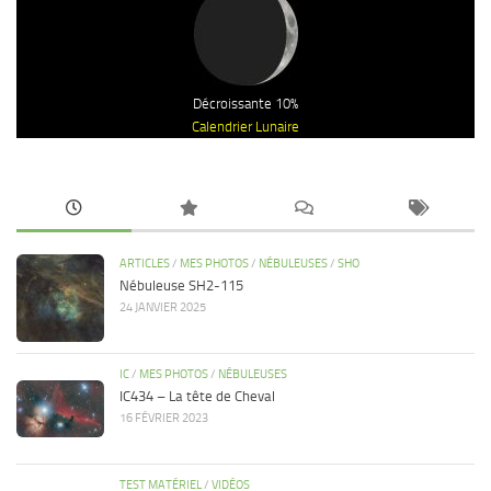
Décroissante 10%
Calendrier Lunaire
ARTICLES
/
MES PHOTOS
/
NÉBULEUSES
/
SHO
Nébuleuse SH2-115
24 JANVIER 2025
IC
/
MES PHOTOS
/
NÉBULEUSES
IC434 – La tête de Cheval
16 FÉVRIER 2023
TEST MATÉRIEL
/
VIDÉOS