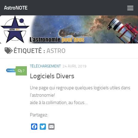
AstroNOTE
Skip to content
ÉTIQUETÉ :
ASTRO
TÉLÉCHARGEMENT
24 AVRIL 2019
7
Logiciels Divers
Une page qui regroupe quelques logiciels utiles dans
l’astronomie!
aide à la collimation, au focus…
Partagez:
Facebook
Twitter
Email