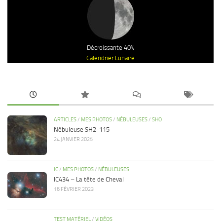
Décroissante 40%
Calendrier Lunaire
ARTICLES
/
MES PHOTOS
/
NÉBULEUSES
/
SHO
Nébuleuse SH2-115
24 JANVIER 2025
IC
/
MES PHOTOS
/
NÉBULEUSES
IC434 – La tête de Cheval
16 FÉVRIER 2023
TEST MATÉRIEL
/
VIDÉOS