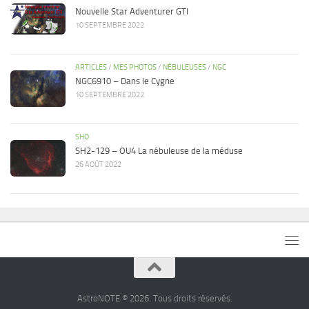
Nouvelle Star Adventurer GTI
10 SEPTEMBRE 2022
ARTICLES
/
MES PHOTOS
/
NÉBULEUSES
/
NGC
NGC6910 – Dans le Cygne
10 SEPTEMBRE 2022
SHO
SH2-129 – OU4 La nébuleuse de la méduse
26 AOÛT 2022
AstroNOTE © 2026. Tous droits réservés.