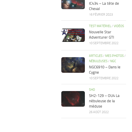
IC434 – La tête de
Cheval
16 FÉVRIER 2023
TEST MATÉRIEL
/
VIDÉOS
Nouvelle Star
Adventurer GTI
10 SEPTEMBRE 2022
ARTICLES
/
MES PHOTOS
/
NÉBULEUSES
/
NGC
NGC6910 – Dans le
Cygne
10 SEPTEMBRE 2022
SHO
SH2-129 – OU4 La
nébuleuse de la
méduse
26 AOÛT 2022