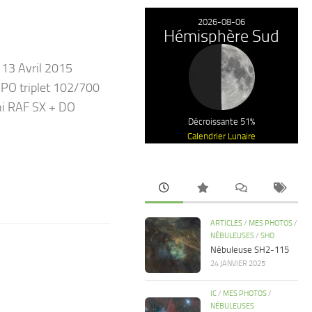
2026-08-06
Hémisphère Sud
: 13 Avril 2015
APO triplet 102/700
ni RAF SX + DO
Décroissante 51%
Calendrier Lunaire
ARTICLES
/
MES PHOTOS
/
NÉBULEUSES
/
SHO
Nébuleuse SH2-115
24 JANVIER 2025
IC
/
MES PHOTOS
/
NÉBULEUSES