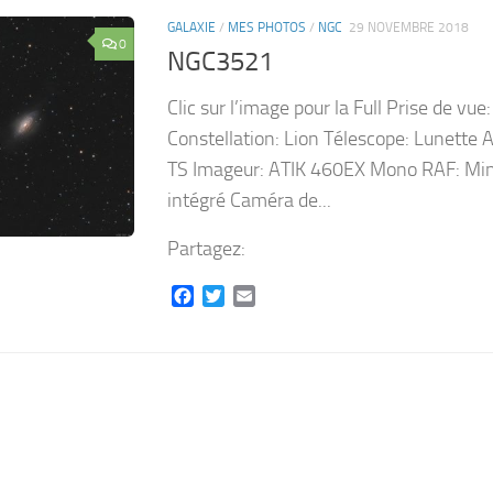
GALAXIE
/
MES PHOTOS
/
NGC
29 NOVEMBRE 2018
0
NGC3521
Clic sur l’image pour la Full Prise de vue
Constellation: Lion Télescope: Lunette 
TS Imageur: ATIK 460EX Mono RAF: Mi
intégré Caméra de...
Partagez:
Facebook
Twitter
Email