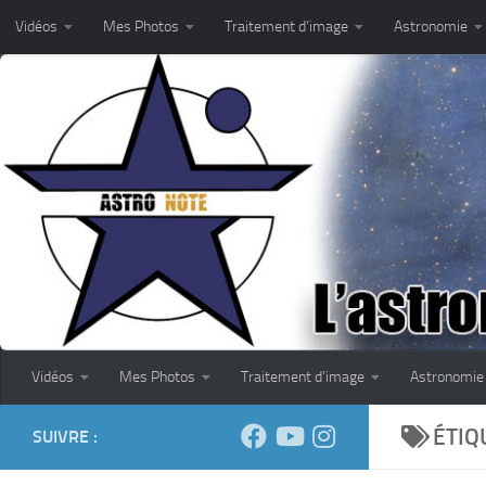
Vidéos
Mes Photos
Traitement d’image
Astronomie
Skip to content
Vidéos
Mes Photos
Traitement d’image
Astronomie
ÉTIQ
SUIVRE :