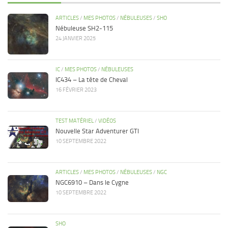
ARTICLES
/
MES PHOTOS
/
NÉBULEUSES
/
SHO
Nébuleuse SH2-115
24 JANVIER 2025
IC
/
MES PHOTOS
/
NÉBULEUSES
IC434 – La tête de Cheval
16 FÉVRIER 2023
TEST MATÉRIEL
/
VIDÉOS
Nouvelle Star Adventurer GTI
10 SEPTEMBRE 2022
ARTICLES
/
MES PHOTOS
/
NÉBULEUSES
/
NGC
NGC6910 – Dans le Cygne
10 SEPTEMBRE 2022
SHO