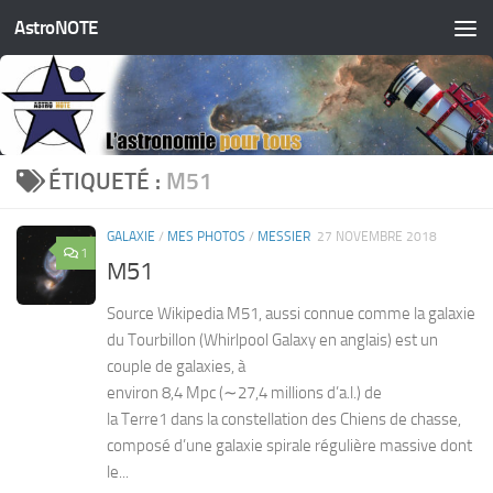
AstroNOTE
Skip to content
ÉTIQUETÉ :
M51
GALAXIE
/
MES PHOTOS
/
MESSIER
27 NOVEMBRE 2018
1
M51
Source Wikipedia M51, aussi connue comme la galaxie
du Tourbillon (Whirlpool Galaxy en anglais) est un
couple de galaxies, à
environ 8,4 Mpc (∼27,4 millions d’a.l.) de
la Terre1 dans la constellation des Chiens de chasse,
composé d’une galaxie spirale régulière massive dont
le...