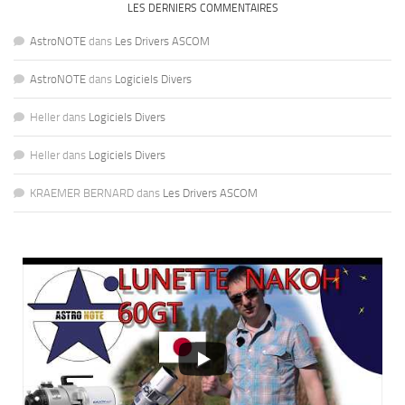
LES DERNIERS COMMENTAIRES
AstroNOTE
dans
Les Drivers ASCOM
AstroNOTE
dans
Logiciels Divers
Heller
dans
Logiciels Divers
Heller
dans
Logiciels Divers
KRAEMER BERNARD
dans
Les Drivers ASCOM