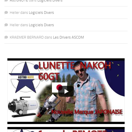
AstroNOTE
dans
Logiciels Divers
Heller
dans
Logiciels Divers
Heller
dans
Logiciels Divers
KRAEMER BERNARD
dans
Les Drivers ASCOM