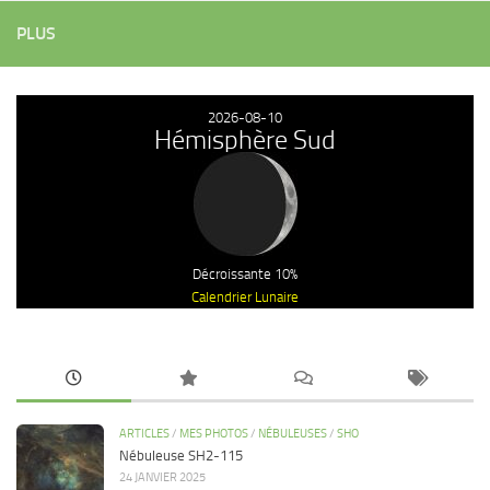
PLUS
2026-08-10
Hémisphère Sud
Décroissante 10%
Calendrier Lunaire
ARTICLES
/
MES PHOTOS
/
NÉBULEUSES
/
SHO
Nébuleuse SH2-115
24 JANVIER 2025