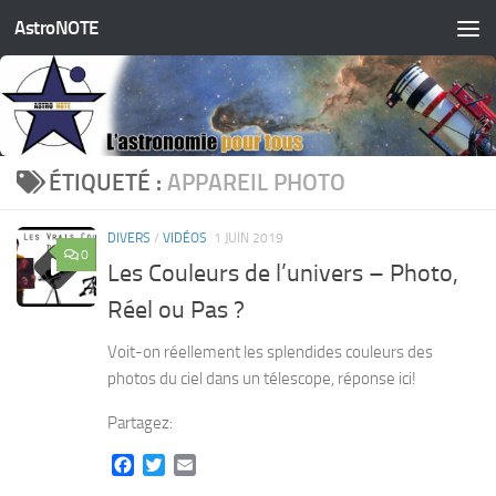
AstroNOTE
Skip to content
ÉTIQUETÉ :
APPAREIL PHOTO
DIVERS
/
VIDÉOS
1 JUIN 2019
0
Les Couleurs de l’univers – Photo,
Réel ou Pas ?
Voit-on réellement les splendides couleurs des
photos du ciel dans un télescope, réponse ici!
Partagez:
Facebook
Twitter
Email