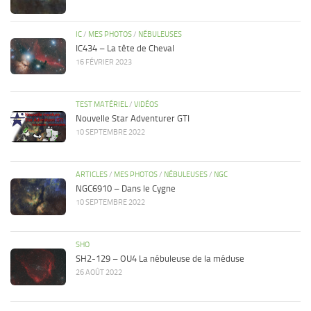
IC
/
MES PHOTOS
/
NÉBULEUSES
IC434 – La tête de Cheval
16 FÉVRIER 2023
TEST MATÉRIEL
/
VIDÉOS
Nouvelle Star Adventurer GTI
10 SEPTEMBRE 2022
ARTICLES
/
MES PHOTOS
/
NÉBULEUSES
/
NGC
NGC6910 – Dans le Cygne
10 SEPTEMBRE 2022
SHO
SH2-129 – OU4 La nébuleuse de la méduse
26 AOÛT 2022